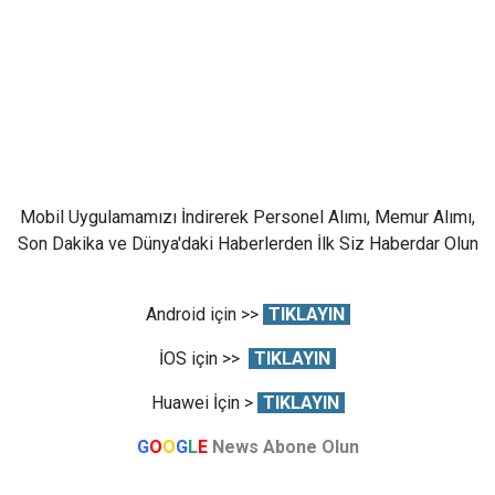
Mobil Uygulamamızı İndirerek Personel Alımı, Memur Alımı,
Son Dakika ve Dünya'daki Haberlerden İlk Siz Haberdar Olun
Android için >>
TIKLAYIN
İOS için >>
TIKLAYIN
Huawei İçin >
TIKLAYIN
G
O
O
G
L
E
News Abone Olun