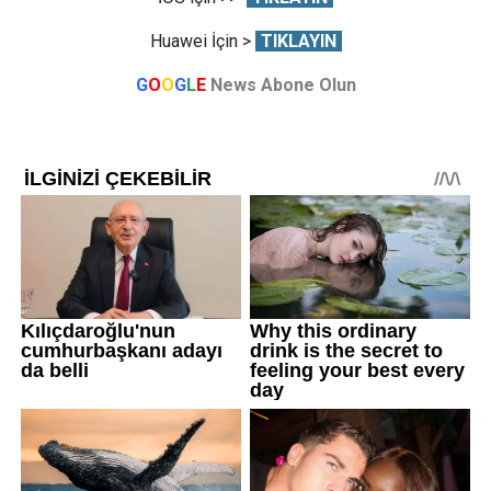
Huawei İçin >
TIKLAYIN
G
O
O
G
L
E
News Abone Olun