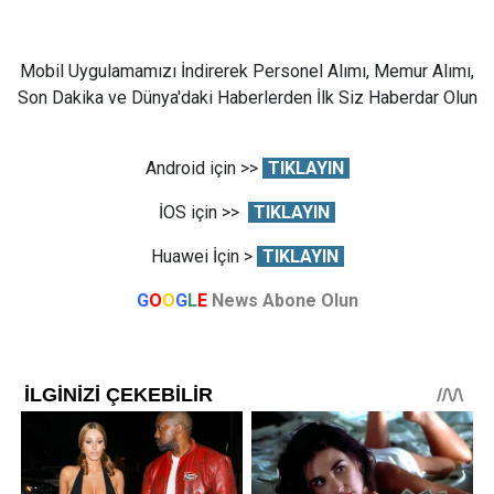
Mobil Uygulamamızı İndirerek Personel Alımı, Memur Alımı,
Son Dakika ve Dünya'daki Haberlerden İlk Siz Haberdar Olun
Android için >>
TIKLAYIN
İOS için >>
TIKLAYIN
Huawei İçin >
TIKLAYIN
G
O
O
G
L
E
News Abone Olun