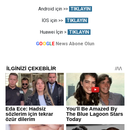
Android için >>
TIKLAYIN
İOS için >>
TIKLAYIN
Huawei İçin >
TIKLAYIN
G
O
O
G
L
E
News Abone Olun