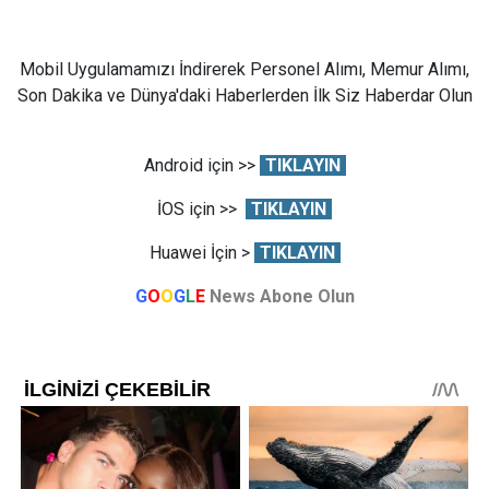
Mobil Uygulamamızı İndirerek Personel Alımı, Memur Alımı,
Son Dakika ve Dünya'daki Haberlerden İlk Siz Haberdar Olun
Android için >>
TIKLAYIN
İOS için >>
TIKLAYIN
Huawei İçin >
TIKLAYIN
G
O
O
G
L
E
News Abone Olun