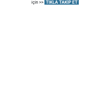
için >>
TIKLA TAKİP ET