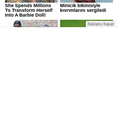
Reklamı Kapat
Kamu Bülteni © 2023
Anasayfa
Künye
İletişim
Gizlilik İlkeleri
Sitene Ekle