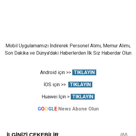
Mobil Uygulamamızı İndirerek Personel Alımı, Memur Alımı,
Son Dakika ve Dünya'daki Haberlerden İlk Siz Haberdar Olun
Android için >>
TIKLAYIN
İOS için >>
TIKLAYIN
Huawei İçin >
TIKLAYIN
G
O
O
G
L
E
News Abone Olun