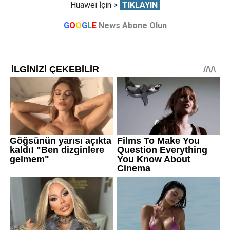
Huawei İçin >
TIKLAYIN
G
O
O
G
L
E
News Abone Olun