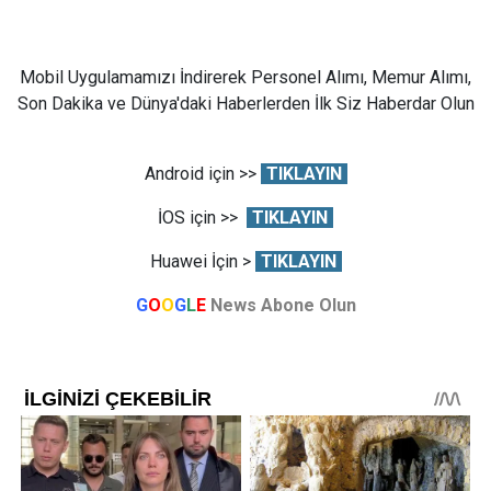
Mobil Uygulamamızı İndirerek Personel Alımı, Memur Alımı,
Son Dakika ve Dünya'daki Haberlerden İlk Siz Haberdar Olun
Android için >>
TIKLAYIN
İOS için >>
TIKLAYIN
Huawei İçin >
TIKLAYIN
G
O
O
G
L
E
News Abone Olun