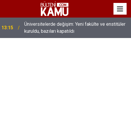
MEB’de üst düzey değişim: Genel müdürler değişti,
13:00
yeni isimler atandı