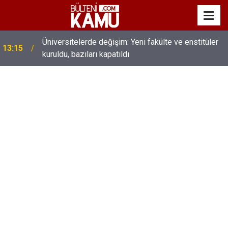
MEB’de üst düzey değişim: Genel müdürler değişti,
13:00
yeni isimler atandı