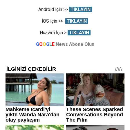
Android için >>
TIKLAYIN
İOS için >>
TIKLAYIN
Huawei İçin >
TIKLAYIN
G
O
O
G
L
E
News Abone Olun