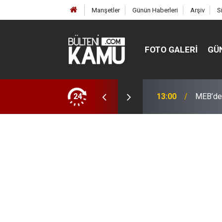
Manşetler
Günün Haberleri
Arşiv
S
FOTO GALERI
GÜ
ülte ve enstitüler kuruldu, bazıları kapatıldı
24
13:00
MEB’de 