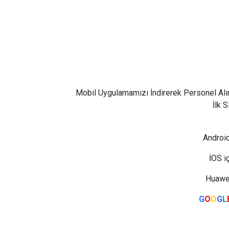
Mobil Uygulamamızı İndirerek Personel Alı
İlk 
Android
İOS i
Huawei
G
O
O
G
L