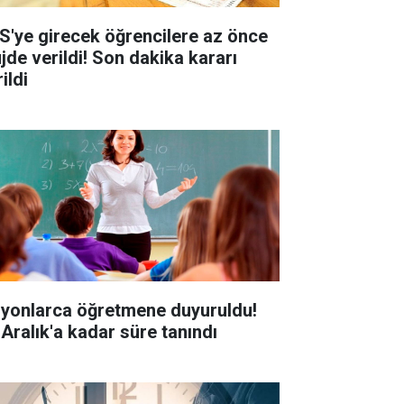
S'ye girecek öğrencilere az önce
jde verildi! Son dakika kararı
ildi
lyonlarca öğretmene duyuruldu!
 Aralık'a kadar süre tanındı