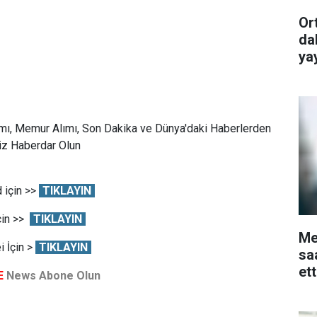
Or
da
ya
mı, Memur Alımı, Son Dakika ve Dünya'daki Haberlerden
Siz Haberdar Olun
 için >>
TIKLAYIN
çin >>
TIKLAYIN
Me
 İçin >
TIKLAYIN
sa
et
E
News Abone Olun