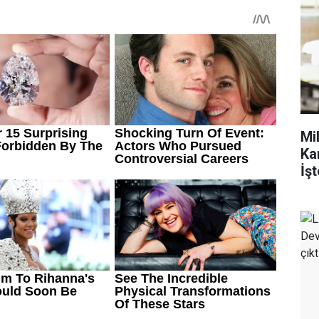
Mi
Ka
İşt