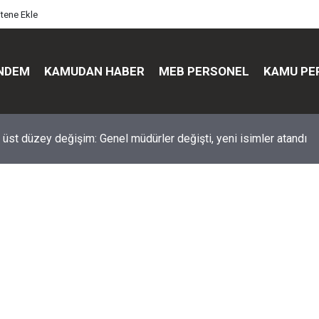
itene Ekle
NDEM
KAMUDAN HABER
MEB PERSONEL
KAMU PE
üst düzey değişim: Genel müdürler değişti, yeni isimler atandı