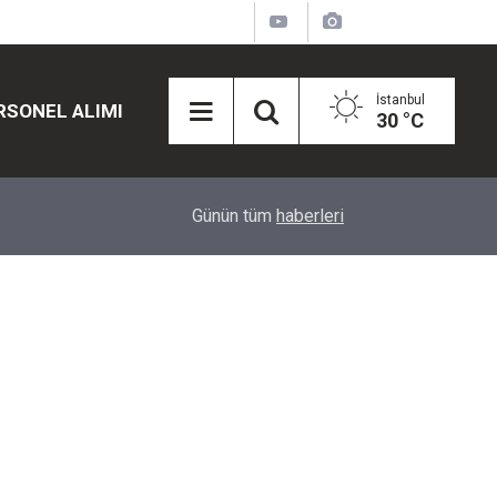
İstanbul
RSONEL ALIMI
30 °C
12:45
Eğiti Bir Sen'den Kadınlar İçin Olay Teklif: Çal
Günün tüm
haberleri