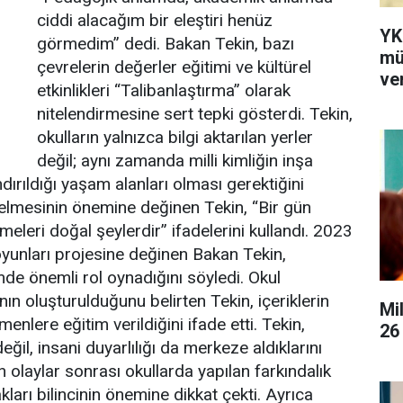
ciddi alacağım bir eleştiri henüz
YK
görmedim” dedi. Bakan Tekin, bazı
mü
çevrelerin değerler eğitimi ve kültürel
ver
etkinlikleri “Talibanlaştırma” olarak
nitelendirmesine sert tepki gösterdi. Tekin,
okulların yalnızca bilgi aktarılan yerler
değil; aynı zamanda milli kimliğin inşa
dırıldığı yaşam alanları olması gerektiğini
gelmesinin önemine değinen Tekin, “Bir gün
lmeleri doğal şeylerdir” ifadelerini kullandı. 2023
yunları projesine değinen Bakan Tekin,
imde önemli rol oynadığını söyledi. Okul
ın oluşturulduğunu belirten Tekin, içeriklerin
Mi
nlere eğitim verildiğini ifade etti. Tekin,
26
ğil, insani duyarlılığı da merkeze aldıklarını
n olaylar sonrası okullarda yapılan farkındalık
kları bilincinin önemine dikkat çekti. Ayrıca