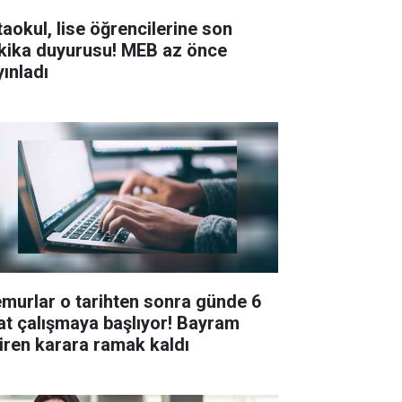
taokul, lise öğrencilerine son
kika duyurusu! MEB az önce
yınladı
murlar o tarihten sonra günde 6
at çalışmaya başlıyor! Bayram
tiren karara ramak kaldı