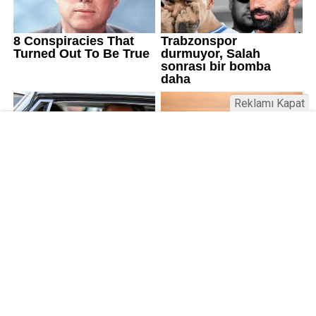
Reklamı Kapat
Üniversitelerde değişim: Yeni fakülte
ve enstitüler kuruldu, bazıları kapatıldı
Resmi Gazete’de yayımlanan kararla bazı