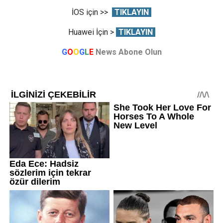
İOS için >>
TIKLAYIN
Huawei İçin >
TIKLAYIN
G
O
O
G
L
E
News Abone Olun