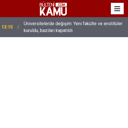
MEB’de üst düzey değişim: Genel müdürler değişti,
13:00
yeni isimler atandı