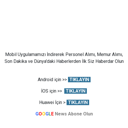
Mobil Uygulamamızı İndirerek Personel Alımı, Memur Alımı,
Son Dakika ve Dünya'daki Haberlerden İlk Siz Haberdar Olun
Android için >>
TIKLAYIN
İOS için >>
TIKLAYIN
Huawei İçin >
TIKLAYIN
G
O
O
G
L
E
News Abone Olun