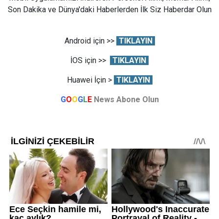
Son Dakika ve Dünya'daki Haberlerden İlk Siz Haberdar Olun
Android için >>
TIKLAYIN
İOS için >>
TIKLAYIN
Huawei İçin >
TIKLAYIN
G
O
O
G
L
E
News Abone Olun