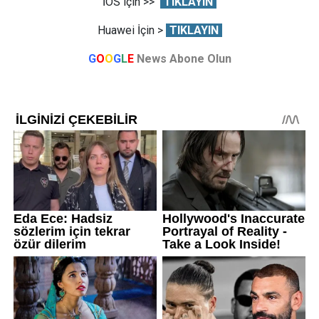
İOS için >>
TIKLAYIN
Huawei İçin >
TIKLAYIN
G
O
O
G
L
E
News Abone Olun