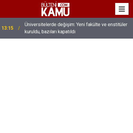
MEB’de üst düzey değişim: Genel müdürler değişti,
13:00
yeni isimler atandı