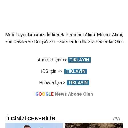
Mobil Uygulamamızı İndirerek Personel Alımı, Memur Alımı,
Son Dakika ve Dünya'daki Haberlerden İlk Siz Haberdar Olun
Android için >>
TIKLAYIN
İOS için >>
TIKLAYIN
Huawei İçin >
TIKLAYIN
G
O
O
G
L
E
News Abone Olun