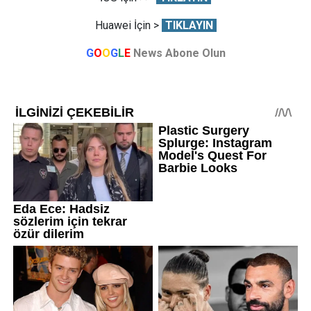
Huawei İçin >
TIKLAYIN
G
O
O
G
L
E
News Abone Olun