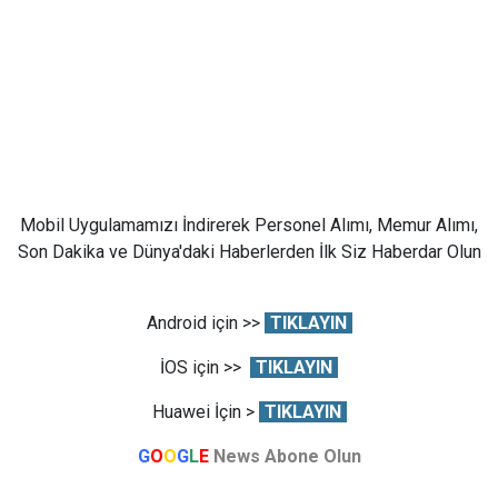
Mobil Uygulamamızı İndirerek Personel Alımı, Memur Alımı,
Son Dakika ve Dünya'daki Haberlerden İlk Siz Haberdar Olun
Android için >>
TIKLAYIN
İOS için >>
TIKLAYIN
Huawei İçin >
TIKLAYIN
G
O
O
G
L
E
News Abone Olun