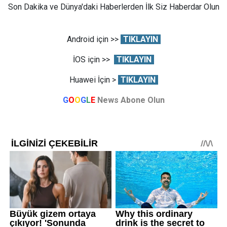
Son Dakika ve Dünya'daki Haberlerden İlk Siz Haberdar Olun
Android için >>
TIKLAYIN
İOS için >>
TIKLAYIN
Huawei İçin >
TIKLAYIN
G
O
O
G
L
E
News Abone Olun