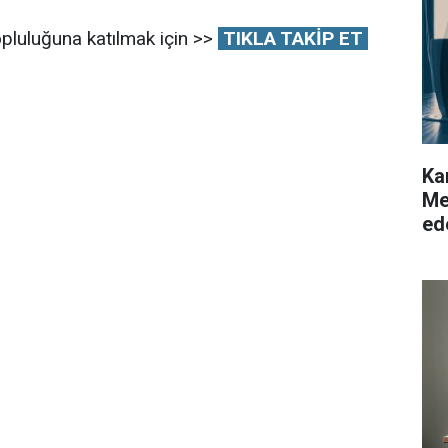
pluluğuna katılmak için >>
TIKLA TAKİP ET
Ka
Me
ed