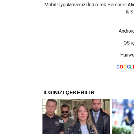
Mobil Uygulamamızı İndirerek Personel Alı
İlk 
Android
İOS i
Huawei
G
O
O
G
L