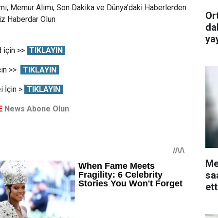
mı, Memur Alımı, Son Dakika ve Dünya'daki Haberlerden
Or
Siz Haberdar Olun
da
ya
 için >>
TIKLAYIN
çin >>
TIKLAYIN
 İçin >
TIKLAYIN
E
News Abone Olun
Me
sa
et