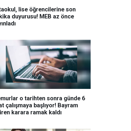
taokul, lise öğrencilerine son
kika duyurusu! MEB az önce
yınladı
murlar o tarihten sonra günde 6
at çalışmaya başlıyor! Bayram
tiren karara ramak kaldı