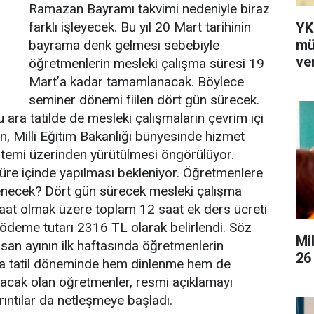
Ramazan Bayramı takvimi nedeniyle biraz
farklı işleyecek. Bu yıl 20 Mart tarihinin
YK
mü
bayrama denk gelmesi sebebiyle
ver
öğretmenlerin mesleki çalışma süresi 19
Mart’a kadar tamamlanacak. Böylece
seminer dönemi fiilen dört gün sürecek.
ara tatilde de mesleki çalışmaların çevrim içi
n, Milli Eğitim Bakanlığı bünyesinde hizmet
temi üzerinden yürütülmesi öngörülüyor.
üre içinde yapılması bekleniyor. Öğretmenlere
enecek? Dört gün sürecek mesleki çalışma
at olmak üzere toplam 12 saat ek ders ücreti
eme tutarı 2316 TL olarak belirlendi. Söz
Mi
isan ayının ilk haftasında öğretmenlerin
26
 Ara tatil döneminde hem dinlenme hem de
ayacak olan öğretmenler, resmi açıklamayı
rıntılar da netleşmeye başladı.