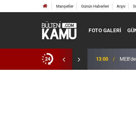
Manşetler
Günün Haberleri
Arşiv
S
FOTO GALERI
GÜ
ülte ve enstitüler kuruldu, bazıları kapatıldı
24
13:00
MEB’de 