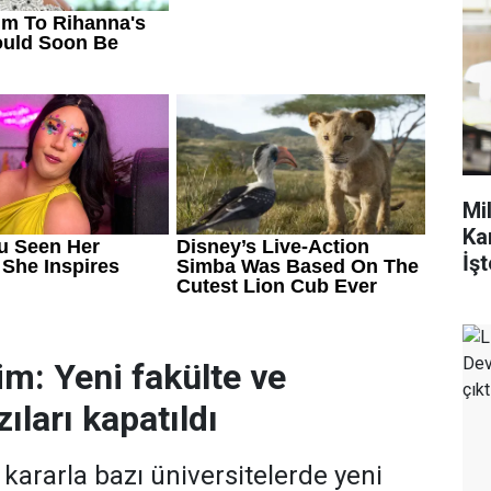
Mi
Ka
İşt
im: Yeni fakülte ve
ıları kapatıldı
ararla bazı üniversitelerde yeni