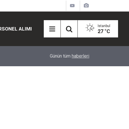
İstanbul
RSONEL ALIMI
27 °C
12:45
Eğiti Bir Sen'den Kadınlar İçin Olay Teklif: Çal
Günün tüm
haberleri