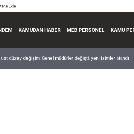
itene Ekle
NDEM
KAMUDAN HABER
MEB PERSONEL
KAMU PE
üst düzey değişim: Genel müdürler değişti, yeni isimler atandı