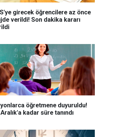
S'ye girecek öğrencilere az önce
jde verildi! Son dakika kararı
ildi
lyonlarca öğretmene duyuruldu!
 Aralık'a kadar süre tanındı