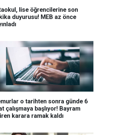
taokul, lise öğrencilerine son
kika duyurusu! MEB az önce
yınladı
murlar o tarihten sonra günde 6
at çalışmaya başlıyor! Bayram
tiren karara ramak kaldı