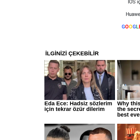
İOS i
Huawei
G
O
O
G
L