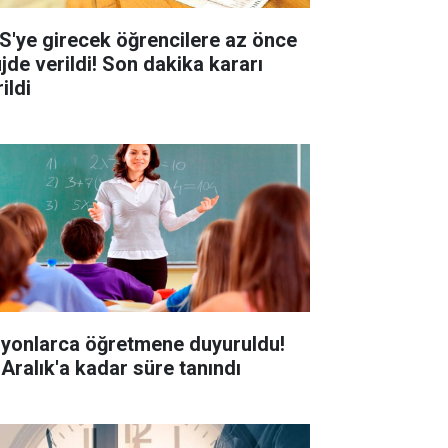
S'ye girecek öğrencilere az önce
jde verildi! Son dakika kararı
ildi
lyonlarca öğretmene duyuruldu!
 Aralık'a kadar süre tanındı