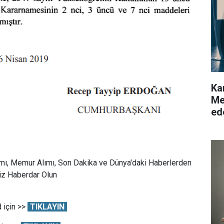
Ka
Me
ed
mı, Memur Alımı, Son Dakika ve Dünya'daki Haberlerden
Siz Haberdar Olun
 için >>
TIKLAYIN