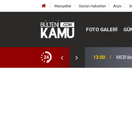
Manşetler
Günün Haberleri
Arşiv
S
FOTO GALERI
GÜ
ülte ve enstitüler kuruldu, bazıları kapatıldı
24
13:00
MEB’de 