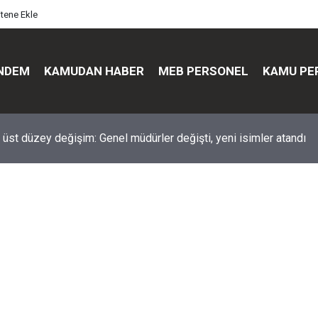
itene Ekle
NDEM
KAMUDAN HABER
MEB PERSONEL
KAMU PE
üst düzey değişim: Genel müdürler değişti, yeni isimler atandı