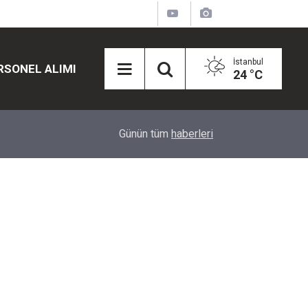
İstanbul
RSONEL ALIMI
24 °C
12:45
Eğiti Bir Sen'den Kadınlar İçin Olay Teklif: Çal
Günün tüm
haberleri