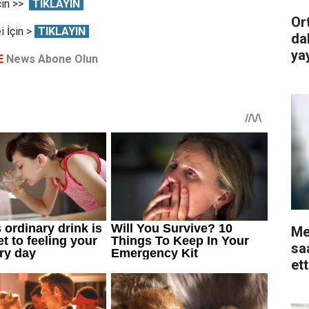
çin >>
TIKLAYIN
Or
 İçin >
TIKLAYIN
da
ya
E
News Abone Olun
Me
sa
et