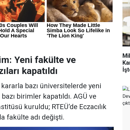
Mi
im: Yeni fakülte ve
Ka
ıları kapatıldı
İşt
ararla bazı üniversitelerde yeni
, bazı birimler kapatıldı. AGÜ ve
stitüsü kuruldu; RTEÜ’de Eczacılık
a fakülte adı değişti.