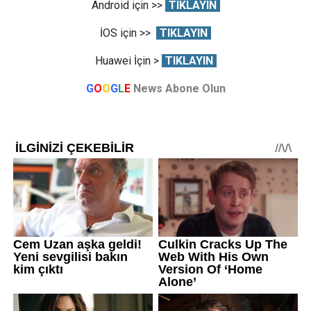
Android için >>
TIKLAYIN
İOS için >>
TIKLAYIN
Huawei İçin >
TIKLAYIN
G
O
O
G
L
E
News Abone Olun