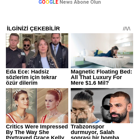
G
O
O
G
L
E
News Abone Olun