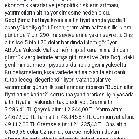
ekonomik kararlar ve jeopolitik risklerin artması,
yatırımcıların altına yönelmesine neden oldu.
Geçtiğimiz haftaya kıyasla altın fiyatlarında yüzde 1’i
aşan yükseliş görülürken, gram altın haftanın ilk işlem
gününde 7 bin 290 lira seviyelerine yakın seyretti. Ons
altın ise 5 bin 170 dolar bandında işlem görüyor.
ABD’de Yüksek Mahkeme’nin iptal kararının ardından
gümrük vergilerinde artışa gidilmesi ve Orta Doğu’daki
gerilimin sürmesi, piyasalarda risk algısını yükseltti.
Bu gelişmelerin, kısa vadede altına olan talebi canlı
tutabileceği değerlendiriliyor. Vatandaşlar ve
yatırımcılar günün ilk saatlerinden itibaren “Bugün altın
fiyatları ne kadar?” sorusuna yanıt ararken, iç piyasada
altın fiyatları yakından takip ediliyor. Gram altın:
7.286,41 TL Çeyrek altın: 12.344,00 TL Yarım altın:
24.672,00 TL Tam altın: 48.345,87 TL Cumhuriyet altını:
49.112,00 TL Gremse altın: 121.235,43 TL Ons altın:
5.163,65 dolar Uzmanlar, küresel risklerin devam