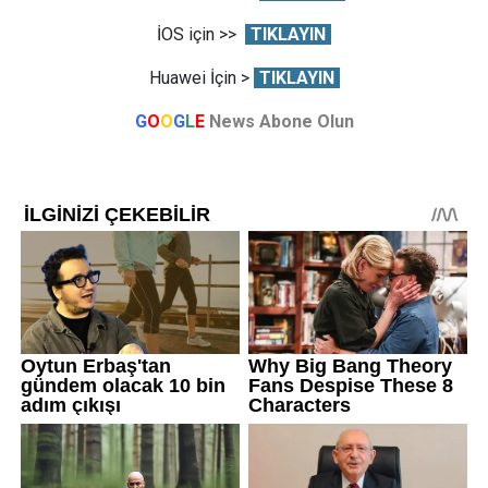
İOS için >>
TIKLAYIN
Huawei İçin >
TIKLAYIN
G
O
O
G
L
E
News Abone Olun