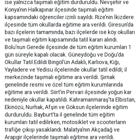
ise yalnızca taşımalı eğitim durduruldu. Nevşehir ve
Konya’nın Halkapınar ilçesinde taşımalı eğitim
kapsamındaki öğrenciler izinli sayıldı. Rize’nin İkizdere
ilçesinde tüm okullarda eğitime ara verildi. Giresun’da
bazı ilçelerin tamamında, bazı ilçelerde ise köy okulları
ve taşımalı eğitim kapsamında tatil kararı alındı.
Bolu’nun Gerede ilçesinde de tüm eğitim kurumları 1
gün süreyle kapalı olacak. Güneydoğu ve Doğu’da
Okullar Tatil Edildi Bingöl’ün Adaklı, Karlıova, Kiğı,
Yayladere ve Yedisu ilçelerinde okullar tatil edildi; il
merkezinde taşımalı eğitime ara verildi. Şırnak
genelinde resmi ve özel tüm eğitim kurumlarında
eğitime ara verildi. Siirt’in Pervari ilçesinde yoğun kar
nedeniyle okullar kapatıldı. Kahramanmaraş’ta Elbistan,
Ekinözü, Nurhak, Afşin ve Göksun ilçelerinde eğitim
durduruldu. Bayburt’ta il genelinde tüm eğitim
kurumları tatil edilirken, motosiklet ve scooterların
trafiğe çıkışı yasaklandı. Malatya’nın Akçadağ ve
Arapgir ilçelerinde taşımalı eğitime ara verildi.