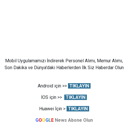
Mobil Uygulamamızı İndirerek Personel Alımı, Memur Alımı,
Son Dakika ve Dünya'daki Haberlerden İlk Siz Haberdar Olun
Android için >>
TIKLAYIN
İOS için >>
TIKLAYIN
Huawei İçin >
TIKLAYIN
G
O
O
G
L
E
News Abone Olun