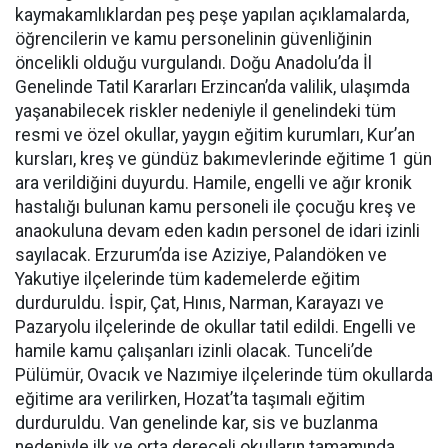
kaymakamlıklardan peş peşe yapılan açıklamalarda,
öğrencilerin ve kamu personelinin güvenliğinin
öncelikli olduğu vurgulandı. Doğu Anadolu’da İl
Genelinde Tatil Kararları Erzincan’da valilik, ulaşımda
yaşanabilecek riskler nedeniyle il genelindeki tüm
resmi ve özel okullar, yaygın eğitim kurumları, Kur’an
kursları, kreş ve gündüz bakımevlerinde eğitime 1 gün
ara verildiğini duyurdu. Hamile, engelli ve ağır kronik
hastalığı bulunan kamu personeli ile çocuğu kreş ve
anaokuluna devam eden kadın personel de idari izinli
sayılacak. Erzurum’da ise Aziziye, Palandöken ve
Yakutiye ilçelerinde tüm kademelerde eğitim
durduruldu. İspir, Çat, Hınıs, Narman, Karayazı ve
Pazaryolu ilçelerinde de okullar tatil edildi. Engelli ve
hamile kamu çalışanları izinli olacak. Tunceli’de
Pülümür, Ovacık ve Nazımiye ilçelerinde tüm okullarda
eğitime ara verilirken, Hozat’ta taşımalı eğitim
durduruldu. Van genelinde kar, sis ve buzlanma
nedeniyle ilk ve orta dereceli okulların tamamında