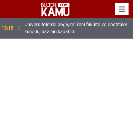
MEB’de üst düzey değişim: Genel müdürler değişti,
13:00
yeni isimler atandı