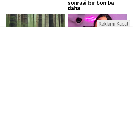
Reklamı Kapat
Üniversitelerde değişim: Yeni fakülte
ve enstitüler kuruldu, bazıları kapatıldı
Resmi Gazete’de yayımlanan kararla bazı
üniversitelerde yeni fakülte ve enstitüler kuruldu, bazı
birimler kapatıldı. AGÜ ve İSTE’de Lisansüstü Eğitim
Enstitüsü kuruldu; RTEÜ’de Eczacılık Fakültesi