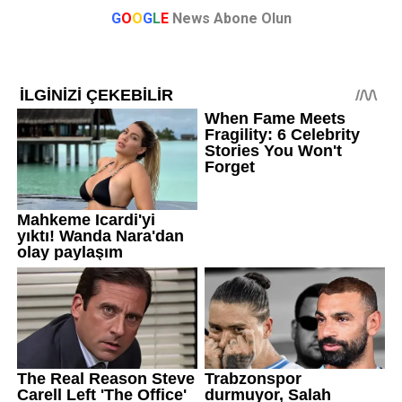
G
O
O
G
L
E
News Abone Olun