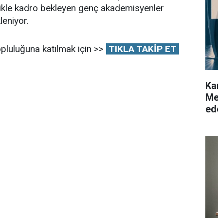
llikle kadro bekleyen genç akademisyenler
leniyor.
pluluğuna katılmak için >>
TIKLA TAKİP ET
Ka
Me
ed