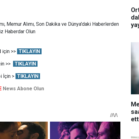
Or
da
ya
mı, Memur Alımı, Son Dakika ve Dünya'daki Haberlerden
Siz Haberdar Olun
 için >>
TIKLAYIN
çin >>
TIKLAYIN
 İçin >
TIKLAYIN
E
News Abone Olun
Me
sa
et