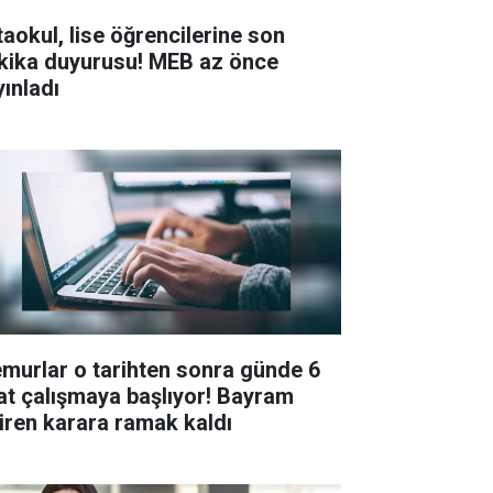
taokul, lise öğrencilerine son
kika duyurusu! MEB az önce
yınladı
murlar o tarihten sonra günde 6
at çalışmaya başlıyor! Bayram
tiren karara ramak kaldı