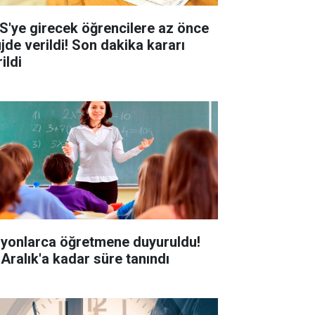
S'ye girecek öğrencilere az önce
jde verildi! Son dakika kararı
ildi
lyonlarca öğretmene duyuruldu!
 Aralık'a kadar süre tanındı