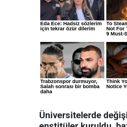
Üniversitelerde değiş
enstitüler kuruldu, baz