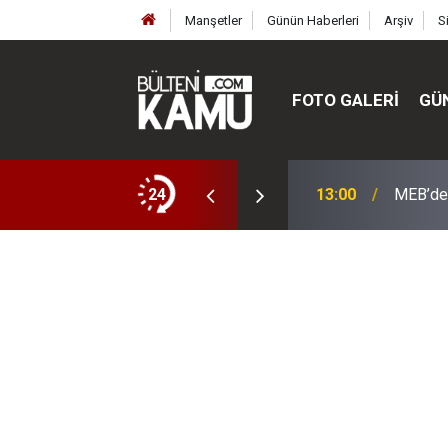
Manşetler
Günün Haberleri
Arşiv
S
FOTO GALERI
GÜ
ülte ve enstitüler kuruldu, bazıları kapatıldı
24
13:00
MEB’de 