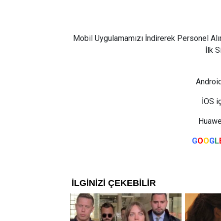
Mobil Uygulamamızı İndirerek Personel Alı
İlk 
Android
İOS i
Huawei
G
O
O
G
L