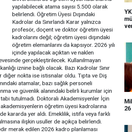
yapılabilecek atama sayısı 5.500 olarak
YK
belirlendi. Öğretim Üyesi Dışındaki
mü
Kadrolar da Sınırlandı Karar yalnızca
ver
profesör, doçent ve doktor öğretim üyesi
kadrolarını değil; öğretim üyesi dışındaki
öğretim elemanlarını da kapsıyor. 2026 yılı
içinde yapılacak açıktan ve naklen
evesinde gerçekleştirilecek. Kullanılmayan
nlığı iznine bağlı olacak. Bazı Kadrolar Sınır
diğer nokta ise istisnalar oldu. Tıpta ve Diş
ındaki atamalar, bazı sağlık personeli
nma ve güvenlik alanındaki belirli kurumlar için
 tabi tutulmadı. Doktoralı Akademisyenler İçin
Mi
kademisyenlerin öğretim üyesi kadrolarına
26
de kararda yer aldı. Emeklilik, istifa veya farklı
masına ilişkin usuller de açıkça belirlendi.
dir merak edilen 2026 kadro planlaması