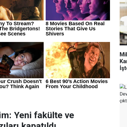
Mi
Ka
İşt
im: Yeni fakülte ve
ıları kapatıldı