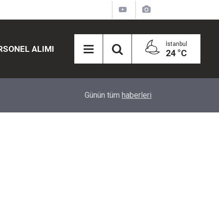
İstanbul
RSONEL ALIMI
24 °C
12:45
Eğiti Bir Sen'den Kadınlar İçin Olay Teklif: Çal
Günün tüm
haberleri