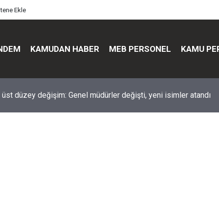
itene Ekle
NDEM
KAMUDAN HABER
MEB PERSONEL
KAMU PE
üst düzey değişim: Genel müdürler değişti, yeni isimler atandı