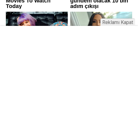
Reklamı Kapat
Kamu Bülteni © 2023
Anasayfa
Künye
İletişim
Gizlilik İlkeleri
Sitene Ekle