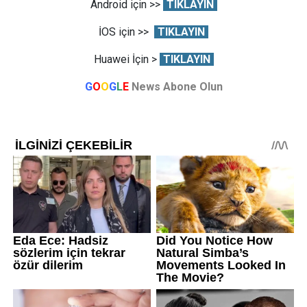
Android için >>
TIKLAYIN
İOS için >>
TIKLAYIN
Huawei İçin >
TIKLAYIN
G
O
O
G
L
E
News Abone Olun