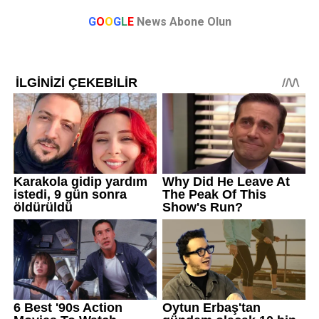
G
O
O
G
L
E
News Abone Olun