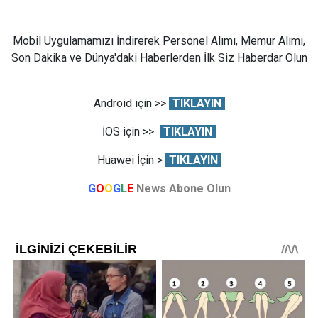
Mobil Uygulamamızı İndirerek Personel Alımı, Memur Alımı,
Son Dakika ve Dünya'daki Haberlerden İlk Siz Haberdar Olun
Android için >>
TIKLAYIN
İOS için >>
TIKLAYIN
Huawei İçin >
TIKLAYIN
G
O
O
G
L
E
News Abone Olun