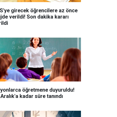
S'ye girecek öğrencilere az önce
jde verildi! Son dakika kararı
ildi
lyonlarca öğretmene duyuruldu!
 Aralık'a kadar süre tanındı