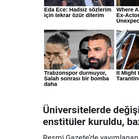
Üniversitelerde değiş
enstitüler kuruldu, baz
Resmi Gazete’de yayımlanan k