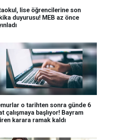
taokul, lise öğrencilerine son
kika duyurusu! MEB az önce
yınladı
murlar o tarihten sonra günde 6
at çalışmaya başlıyor! Bayram
tiren karara ramak kaldı