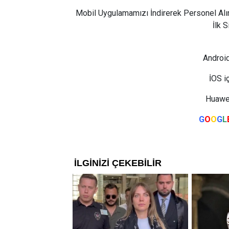
Mobil Uygulamamızı İndirerek Personel Alı
İlk 
Android
İOS i
Huawei
G
O
O
G
L