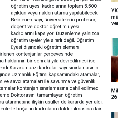
öğretim üyesi kadrolarına toplam 5.500
YK
açıktan veya naklen atama yapılabilecek.
mü
Belirlenen sayı, üniversitelerin profesör,
ver
doçent ve doktor öğretim üyesi
kadrolarını kapsıyor. Düzenleme yalnızca
öğretim üyeleriyle sınırlı değil. Öğretim
üyesi dışındaki öğretim elemanı
irlenen kontenjanlar çerçevesinde
a haklarının bir sonraki yıla devredilmesi ise
rlendi Kararda bazı kadrolar sayı sınırlamasının
liğinde Uzmanlık Eğitimi kapsamındaki atamalar,
kim ve savcı atamaları ile savunma ve güvenlik
tamalar kontenjan sınırlamasına dahil edilmedi.
Mi
nleme Doktorasını tamamlayan öğretim
26
a atanmasına ilişkin usuller de kararda yer aldı.
edenlerle boşalan kadroların doldurulmasına dair