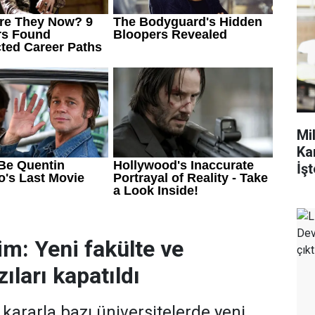
Mi
Ka
İşt
im: Yeni fakülte ve
ıları kapatıldı
ararla bazı üniversitelerde yeni