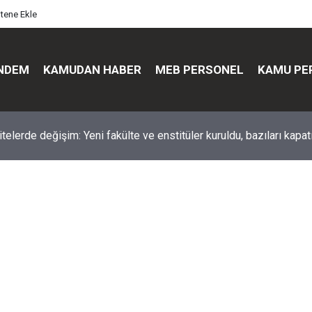
itene Ekle
NDEM
KAMUDAN HABER
MEB PERSONEL
KAMU PE
üst düzey değişim: Genel müdürler değişti, yeni isimler atandı