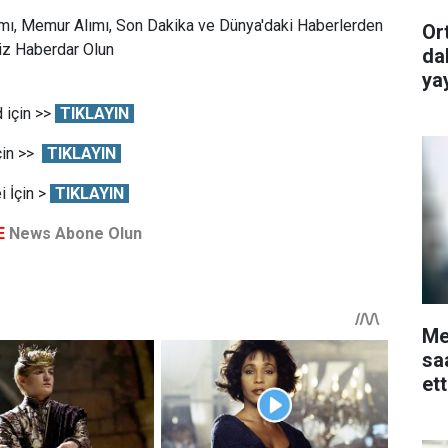
mı, Memur Alımı, Son Dakika ve Dünya'daki Haberlerden
Or
Siz Haberdar Olun
da
ya
 için >>
TIKLAYIN
çin >>
TIKLAYIN
 İçin >
TIKLAYIN
E
News Abone Olun
Me
sa
et