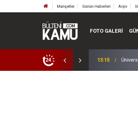
Manşetler
Günün Haberleri
Arşiv
S
FOTO GALERI
GÜ
ülte ve enstitüler kuruldu, bazıları kapatıldı
24
13:00
MEB’de 