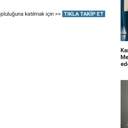
pluluğuna katılmak için >>
TIKLA TAKİP ET
Ka
Me
ed