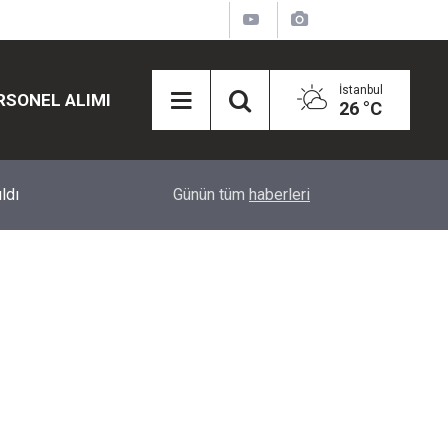
İstanbul
RSONEL ALIMI
26 °C
12:45
Eğiti Bir Sen'den Kadınlar İçin Olay Teklif: Çal
Günün tüm
haberleri