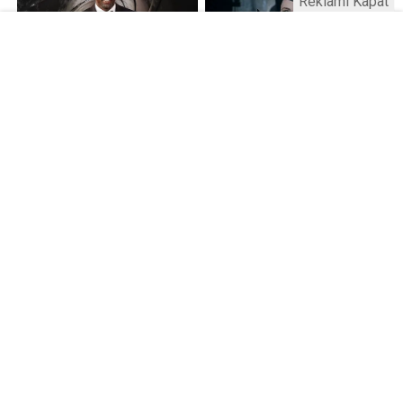
Reklamı Kapat
Kamu Bülteni © 2023
Anasayfa
Künye
İletişim
Gizlilik İlkeleri
Sitene Ekle
Haber Portalı Yazılımı