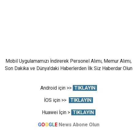
Mobil Uygulamamızı İndirerek Personel Alımı, Memur Alımı,
Son Dakika ve Dünya'daki Haberlerden İlk Siz Haberdar Olun
Android için >>
TIKLAYIN
İOS için >>
TIKLAYIN
Huawei İçin >
TIKLAYIN
G
O
O
G
L
E
News Abone Olun