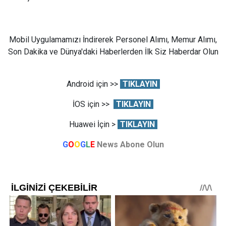
Mobil Uygulamamızı İndirerek Personel Alımı, Memur Alımı,
Son Dakika ve Dünya'daki Haberlerden İlk Siz Haberdar Olun
Android için >>
TIKLAYIN
İOS için >>
TIKLAYIN
Huawei İçin >
TIKLAYIN
G
O
O
G
L
E
News Abone Olun