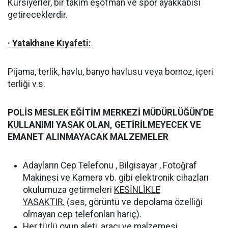
Kursiyerler, bir takım eşofman ve spor ayakkabısı
getireceklerdir.
· Yatakhane Kıyafeti:
Pijama, terlik, havlu, banyo havlusu veya bornoz, içeri
terliği v.s.
POLİS MESLEK EĞİTİM MERKEZİ MÜDÜRLÜĞÜN’DE
KULLANIMI YASAK OLAN, GETİRİLMEYECEK VE
EMANET ALINMAYACAK MALZEMELER
Adayların Cep Telefonu , Bilgisayar , Fotoğraf
Makinesi ve Kamera vb. gibi elektronik cihazları
okulumuza getirmeleri
KESİNLİKLE
YASAKTIR.
(ses, görüntü ve depolama özelliği
olmayan cep telefonları hariç).
Her türlü oyun aleti, aracı ve malzemesi