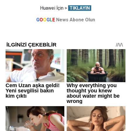
Huawei İçin >
TIKLAYIN
G
O
O
G
L
E
News Abone Olun