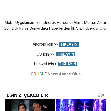
Mobil Uygulamamızı İndirerek Personel Alımı, Memur Alımı,
Son Dakika ve Dünya'daki Haberlerden İlk Siz Haberdar Olun
Android için >>
TIKLAYIN
İOS için >>
TIKLAYIN
Huawei İçin >
TIKLAYIN
G
O
O
G
L
E
News Abone Olun