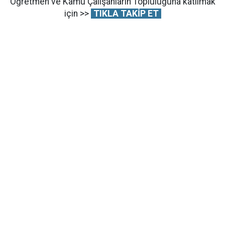
Öğretmen ve Kamu Çalışanların Topluluğuna katılmak
için >>
TIKLA TAKİP ET