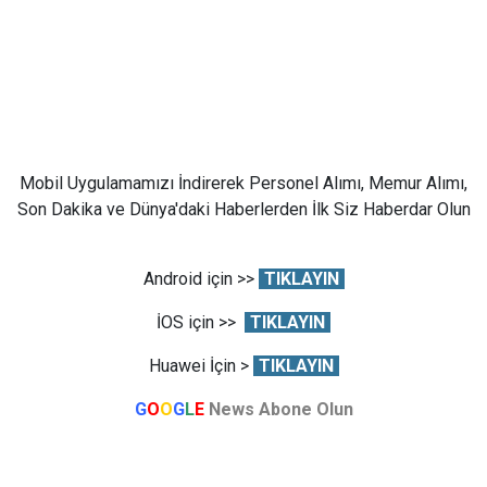
Mobil Uygulamamızı İndirerek Personel Alımı, Memur Alımı,
Son Dakika ve Dünya'daki Haberlerden İlk Siz Haberdar Olun
Android için >>
TIKLAYIN
İOS için >>
TIKLAYIN
Huawei İçin >
TIKLAYIN
G
O
O
G
L
E
News Abone Olun