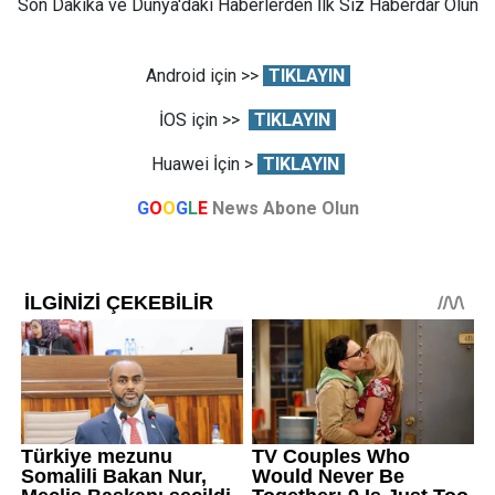
Son Dakika ve Dünya'daki Haberlerden İlk Siz Haberdar Olun
Android için >>
TIKLAYIN
İOS için >>
TIKLAYIN
Huawei İçin >
TIKLAYIN
G
O
O
G
L
E
News Abone Olun