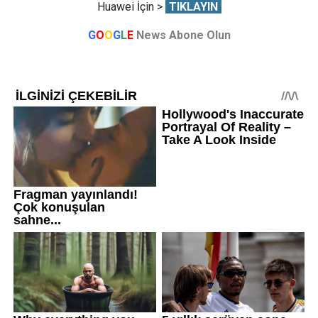
Huawei İçin >
TIKLAYIN
G
O
O
G
L
E
News Abone Olun