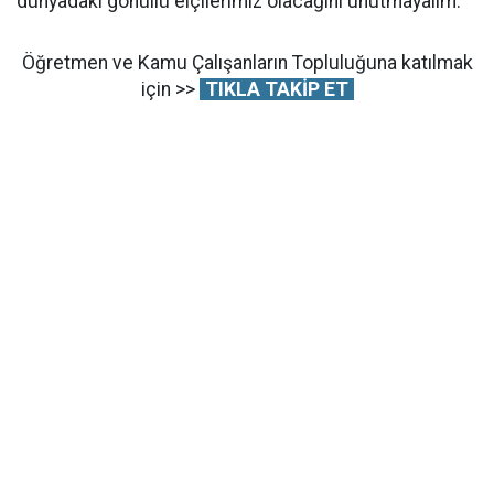
dünyadaki gönüllü elçilerimiz olacağını unutmayalım.
Öğretmen ve Kamu Çalışanların Topluluğuna katılmak
için >>
TIKLA TAKİP ET