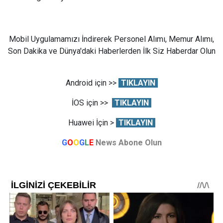
Mobil Uygulamamızı İndirerek Personel Alımı, Memur Alımı,
Son Dakika ve Dünya'daki Haberlerden İlk Siz Haberdar Olun
Android için >>
TIKLAYIN
İOS için >>
TIKLAYIN
Huawei İçin >
TIKLAYIN
G
O
O
G
L
E
News Abone Olun