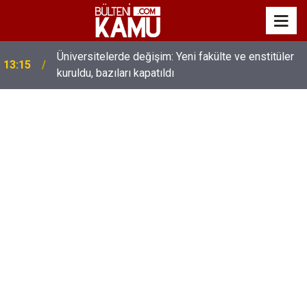
MEB’de üst düzey değişim: Genel müdürler değişti,
13:00
yeni isimler atandı