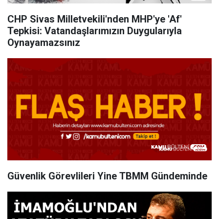
CHP Sivas Milletvekili'nden MHP'ye 'Af'
Tepkisi: Vatandaşlarımızın Duygularıyla
Oynayamazsınız
Güvenlik Görevlileri Yine TBMM Gündeminde