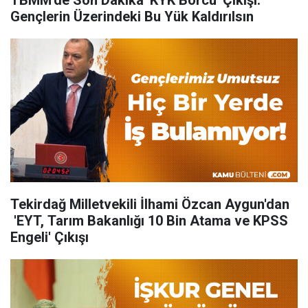
TBMM'de Son Dakika 'KYK Borcu' Çıkışı:
Gençlerin Üzerindeki Bu Yük Kaldırılsın
Tekirdağ Milletvekili İlhami Özcan Aygun'dan
'EYT, Tarım Bakanlığı 10 Bin Atama ve KPSS
Engeli' Çıkışı