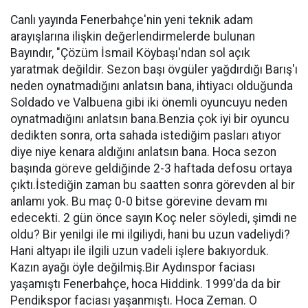
Canlı yayında Fenerbahçe'nin yeni teknik adam
arayışlarına ilişkin değerlendirmelerde bulunan
Bayındır, "Çözüm İsmail Köybaşı'ndan sol açık
yaratmak değildir. Sezon başı övgüler yağdırdığı Barış'ı
neden oynatmadığını anlatsın bana, ihtiyacı olduğunda
Soldado ve Valbuena gibi iki önemli oyuncuyu neden
oynatmadığını anlatsın bana.Benzia çok iyi bir oyuncu
dedikten sonra, orta sahada istediğim pasları atıyor
diye niye kenara aldığını anlatsın bana. Hoca sezon
başında göreve geldiğinde 2-3 haftada defosu ortaya
çıktı.İstediğin zaman bu saatten sonra görevden al bir
anlamı yok. Bu maç 0-0 bitse görevine devam mı
edecekti. 2 gün önce sayın Koç neler söyledi, şimdi ne
oldu? Bir yenilgi ile mi ilgiliydi, hani bu uzun vadeliydi?
Hani altyapı ile ilgili uzun vadeli işlere bakıyorduk.
Kazın ayağı öyle değilmiş.Bir Aydınspor faciası
yaşamıştı Fenerbahçe, hoca Hiddink. 1999'da da bir
Pendikspor faciası yaşanmıştı. Hoca Zeman. O