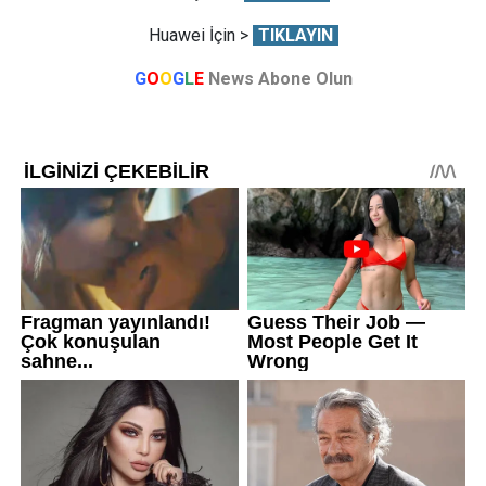
Huawei İçin >
TIKLAYIN
G
O
O
G
L
E
News Abone Olun