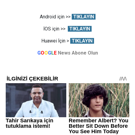
Android için >>
TIKLAYIN
İOS için >>
TIKLAYIN
Huawei İçin >
TIKLAYIN
G
O
O
G
L
E
News Abone Olun