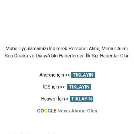
Mobil Uygulamamızı İndirerek Personel Alımı, Memur Alımı,
Son Dakika ve Dünya'daki Haberlerden İlk Siz Haberdar Olun
Android için >>
TIKLAYIN
İOS için >>
TIKLAYIN
Huawei İçin >
TIKLAYIN
G
O
O
G
L
E
News Abone Olun