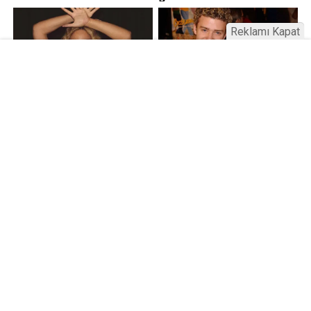
Reklamı Kapat
Kamu Bülteni © 2023
Anasayfa
Künye
İletişim
Gizlilik İlkeleri
Sitene Ekle