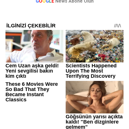
G
O
O
G
L
E
News Abone Olun