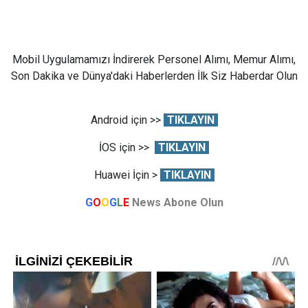
Mobil Uygulamamızı İndirerek Personel Alımı, Memur Alımı,
Son Dakika ve Dünya'daki Haberlerden İlk Siz Haberdar Olun
Android için >>
TIKLAYIN
İOS için >>
TIKLAYIN
Huawei İçin >
TIKLAYIN
G
O
O
G
L
E
News Abone Olun