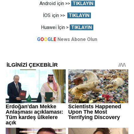
Android için >>
TIKLAYIN
İOS için >>
TIKLAYIN
Huawei İçin >
TIKLAYIN
G
O
O
G
L
E
News Abone Olun