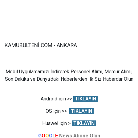
KAMUBULTENİ.COM - ANKARA
Mobil Uygulamamızı İndirerek Personel Alımı, Memur Alımı,
Son Dakika ve Dünya'daki Haberlerden İlk Siz Haberdar Olun
Android için >>
TIKLAYIN
İOS için >>
TIKLAYIN
Huawei İçin >
TIKLAYIN
G
O
O
G
L
E
News Abone Olun