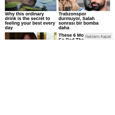
Reklamı Kapat
Üniversitelerde değişim: Yeni fakülte
ve enstitüler kuruldu, bazıları kapatıldı
Resmi Gazete’de yayımlanan kararla bazı