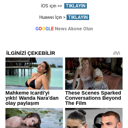
İOS için >>
TIKLAYIN
Huawei İçin >
TIKLAYIN
G
O
O
G
L
E
News Abone Olun