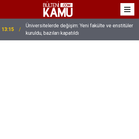
MEB’de üst düzey değişim: Genel müdürler değişti,
13:00
yeni isimler atandı