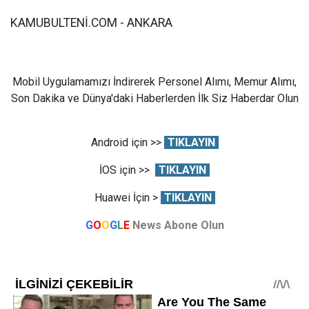
KAMUBULTENİ.COM - ANKARA
Mobil Uygulamamızı İndirerek Personel Alımı, Memur Alımı,
Son Dakika ve Dünya'daki Haberlerden İlk Siz Haberdar Olun
Android için >>
TIKLAYIN
İOS için >>
TIKLAYIN
Huawei İçin >
TIKLAYIN
G
O
O
G
L
E
News Abone Olun