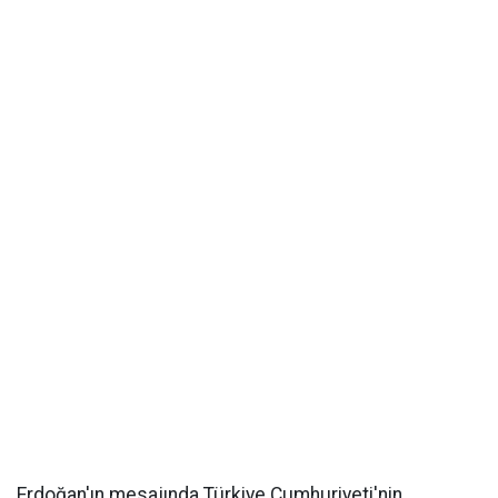
Erdoğan'ın mesajında Türkiye Cumhuriyeti'nin