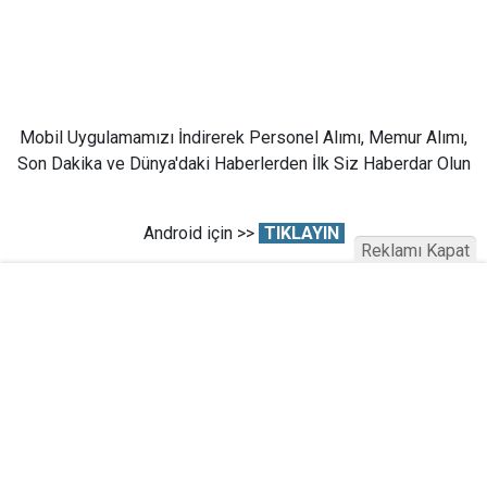
Mobil Uygulamamızı İndirerek Personel Alımı, Memur Alımı,
Son Dakika ve Dünya'daki Haberlerden İlk Siz Haberdar Olun
Android için >>
TIKLAYIN
Reklamı Kapat
İOS için >>
TIKLAYIN
Huawei İçin >
TIKLAYIN
G
O
O
G
L
E
News Abone Olun