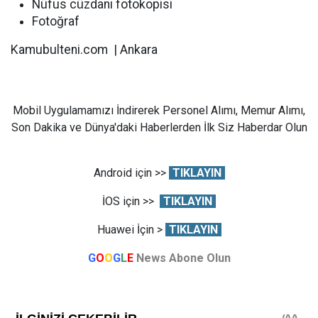
Nüfus cüzdanı fotokopisi
Fotoğraf
Kamubulteni.com | Ankara
Mobil Uygulamamızı İndirerek Personel Alımı, Memur Alımı,
Son Dakika ve Dünya'daki Haberlerden İlk Siz Haberdar Olun
Android için >>
TIKLAYIN
İOS için >>
TIKLAYIN
Huawei İçin >
TIKLAYIN
G
O
O
G
L
E
News Abone Olun