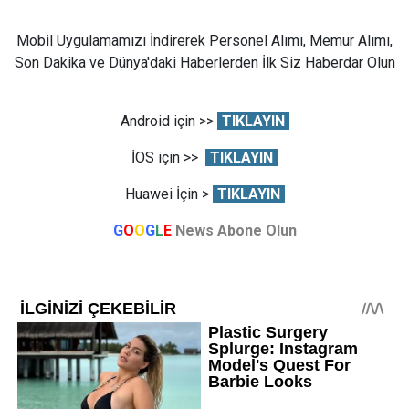
Mobil Uygulamamızı İndirerek Personel Alımı, Memur Alımı,
Son Dakika ve Dünya'daki Haberlerden İlk Siz Haberdar Olun
Android için >>
TIKLAYIN
İOS için >>
TIKLAYIN
Huawei İçin >
TIKLAYIN
G
O
O
G
L
E
News Abone Olun