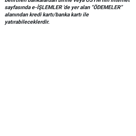
belirtilen bankalardan birine veya ÖSYM’nin internet
sayfasında e-İŞLEMLER ‘de yer alan “ÖDEMELER”
alanından kredi kartı/banka kartı ile
yatırabileceklerdir.