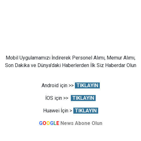
Mobil Uygulamamızı İndirerek Personel Alımı, Memur Alımı,
Son Dakika ve Dünya'daki Haberlerden İlk Siz Haberdar Olun
Android için >>
TIKLAYIN
İOS için >>
TIKLAYIN
Huawei İçin >
TIKLAYIN
G
O
O
G
L
E
News Abone Olun