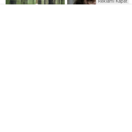
Reklamı Kapat
Kamu Bülteni © 2023
Anasayfa
Künye
İletişim
Gizlilik İlkeleri
Sitene Ekle
Haber Portalı Yazılımı