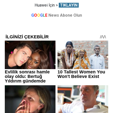
Huawei İçin >
TIKLAYIN
G
O
O
G
L
E
News Abone Olun