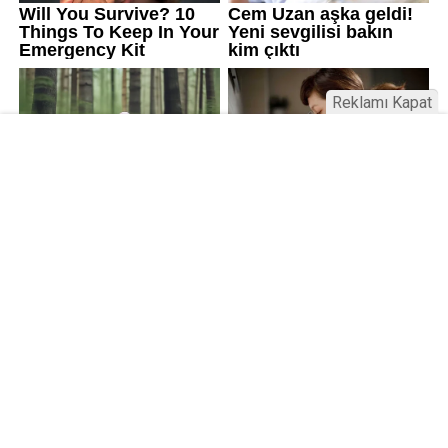
Reklamı Kapat
Kamu Bülteni © 2023
Anasayfa
Künye
İletişim
Gizlilik İlkeleri
Sitene Ekle