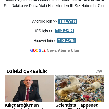
Son Dakika ve Dünya'daki Haberlerden İlk Siz Haberdar Olun
Android için >>
TIKLAYIN
İOS için >>
TIKLAYIN
Huawei İçin >
TIKLAYIN
G
O
O
G
L
E
News Abone Olun