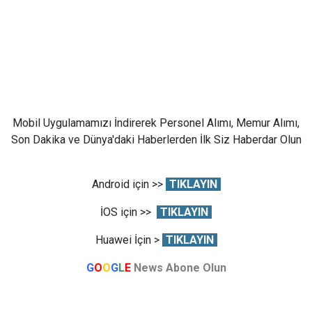
Mobil Uygulamamızı İndirerek Personel Alımı, Memur Alımı,
Son Dakika ve Dünya'daki Haberlerden İlk Siz Haberdar Olun
Android için >>
TIKLAYIN
İOS için >>
TIKLAYIN
Huawei İçin >
TIKLAYIN
G
O
O
G
L
E
News Abone Olun