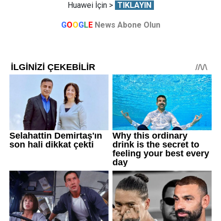
Huawei İçin >
TIKLAYIN
G
O
O
G
L
E
News Abone Olun