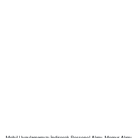
Mobil Uygulamamızı İndirerek Personel Alımı, Memur Alımı,