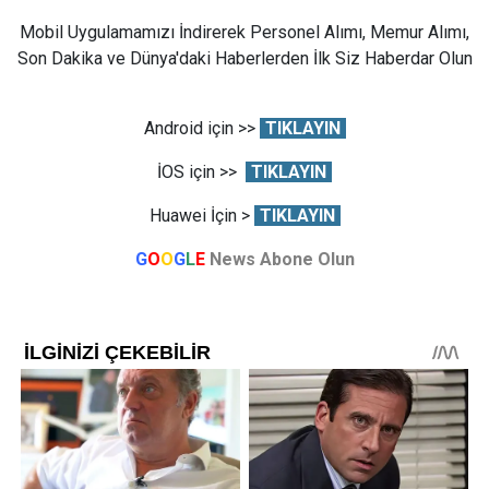
Mobil Uygulamamızı İndirerek Personel Alımı, Memur Alımı,
Son Dakika ve Dünya'daki Haberlerden İlk Siz Haberdar Olun
Android için >>
TIKLAYIN
İOS için >>
TIKLAYIN
Huawei İçin >
TIKLAYIN
G
O
O
G
L
E
News Abone Olun