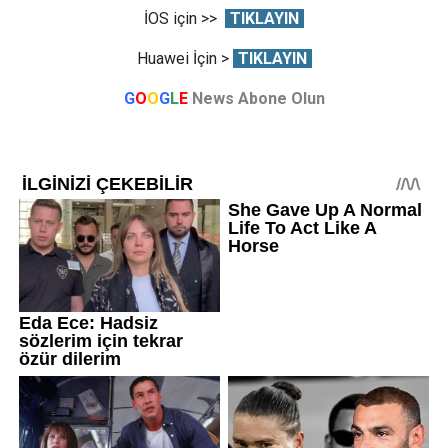
İOS için >>
TIKLAYIN
Huawei İçin >
TIKLAYIN
G
O
O
G
L
E
News Abone Olun