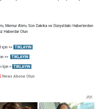
mı, Memur Alımı, Son Dakika ve Dünya'daki Haberlerden
Siz Haberdar Olun
 için >>
TIKLAYIN
çin >>
TIKLAYIN
 İçin >
TIKLAYIN
E
News Abone Olun