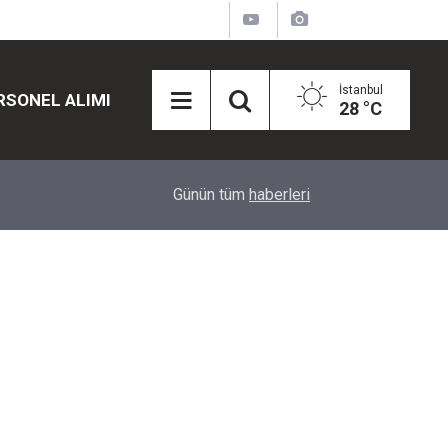
İstanbul
RSONEL ALIMI
28 °C
12:45
Eğiti Bir Sen'den Kadınlar İçin Olay Teklif: Çal
Günün tüm
haberleri