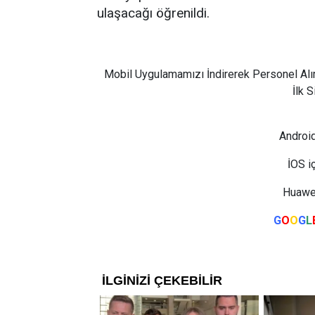
ulaşacağı öğrenildi.
Mobil Uygulamamızı İndirerek Personel Alı
İlk 
Android
İOS i
Huawei
G
O
O
G
L