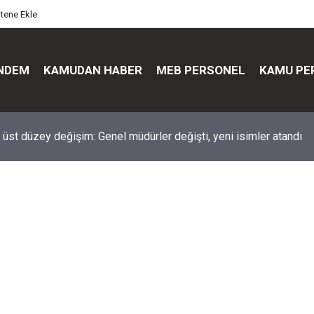
itene Ekle
NDEM
KAMUDAN HABER
MEB PERSONEL
KAMU PE
üst düzey değişim: Genel müdürler değişti, yeni isimler atandı