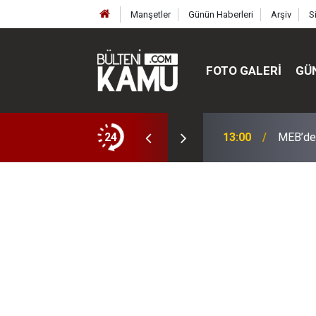
Manşetler
Günün Haberleri
Arşiv
S
FOTO GALERI
GÜ
ülte ve enstitüler kuruldu, bazıları kapatıldı
24
13:00
MEB’de 