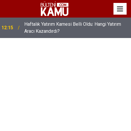
Öğretmenlerin Maaş Promosyon Anlaşması
11:30
İmzalandı