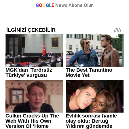
G
O
O
G
L
E
News Abone Olun