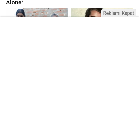
Reklamı Kapat
Kamu Bülteni © 2023
Anasayfa
Künye
İletişim
Gizlilik İlkeleri
Sitene Ekle