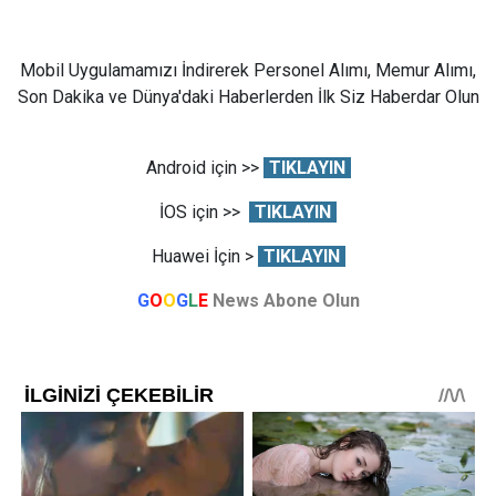
Mobil Uygulamamızı İndirerek Personel Alımı, Memur Alımı,
Son Dakika ve Dünya'daki Haberlerden İlk Siz Haberdar Olun
Android için >>
TIKLAYIN
İOS için >>
TIKLAYIN
Huawei İçin >
TIKLAYIN
G
O
O
G
L
E
News Abone Olun