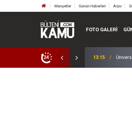
Manşetler
Günün Haberleri
Arşiv
S
FOTO GALERI
GÜ
ülte ve enstitüler kuruldu, bazıları kapatıldı
24
13:00
MEB’de 