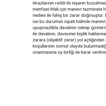
itirazlarının reddi ile nişanın bozulma
menfaat ihlali için manevi tazminata
nedeni ile fahiş bir zarar doğmuştur. 
ise bu durumun ispatı halinde manevi
uyuşmazlıkta davalının sebep gösterm
ile davalının, davacının kişilik hakla
zarara (objektif zarar) yol açtığında
koşullarının somut olayda bulunmadı
onanmasına oy birliği ile karar verilmişt