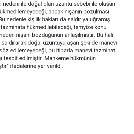
sı nedeni ile doğal olan üzüntü sebebi ile oluşan
 hükmedilemeyeceği, ancak nişanın bozulması
Bu nedenle kişilik hakları da saldırıya uğramış
 tazminata hükmedilebileceği, temyize konu
eden nişanı bozduğunun anlaşılmıştır. Bu hali
rına saldırarak doğal üzüntüyü aşan şekilde manevi
n söz edilemeyeceği, bu itibarla manevi tazminat
ğı tespit edilmiştir. Mahkeme hükmünün
ir" ifadelerine yer verildi.