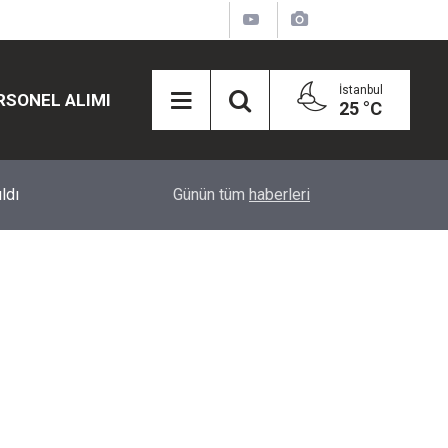
İstanbul
RSONEL ALIMI
25 °C
12:45
Eğiti Bir Sen'den Kadınlar İçin Olay Teklif: Çal
Günün tüm
haberleri