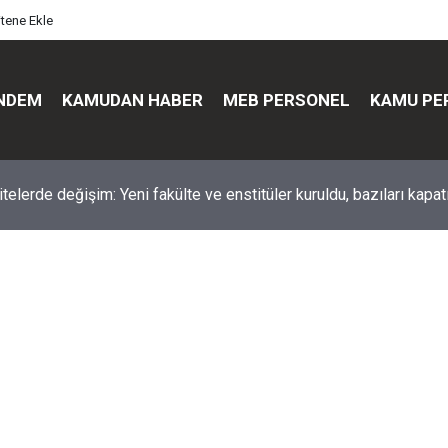
itene Ekle
NDEM
KAMUDAN HABER
MEB PERSONEL
KAMU PE
üst düzey değişim: Genel müdürler değişti, yeni isimler atandı