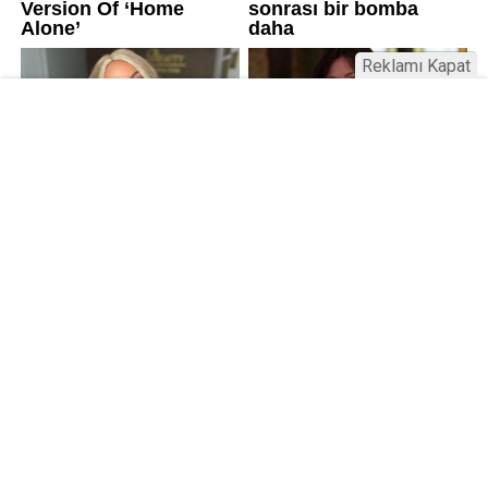
Reklamı Kapat
Üniversitelerde değişim: Yeni fakülte
ve enstitüler kuruldu, bazıları kapatıldı
Resmi Gazete’de yayımlanan kararla bazı
üniversitelerde yeni fakülte ve enstitüler kuruldu, bazı
birimler kapatıldı. AGÜ ve İSTE’de Lisansüstü Eğitim
Enstitüsü kuruldu; RTEÜ’de Eczacılık Fakültesi