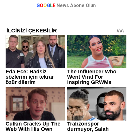
G
O
O
G
L
E
News Abone Olun