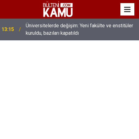
MEB’de üst düzey değişim: Genel müdürler değişti,
13:00
yeni isimler atandı