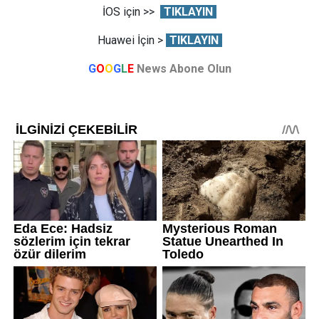
İOS için >>
TIKLAYIN
Huawei İçin >
TIKLAYIN
G
O
O
G
L
E
News Abone Olun