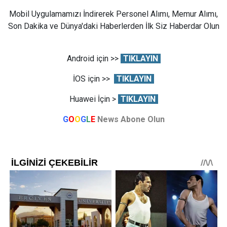
Mobil Uygulamamızı İndirerek Personel Alımı, Memur Alımı,
Son Dakika ve Dünya'daki Haberlerden İlk Siz Haberdar Olun
Android için >>
TIKLAYIN
İOS için >>
TIKLAYIN
Huawei İçin >
TIKLAYIN
G
O
O
G
L
E
News Abone Olun