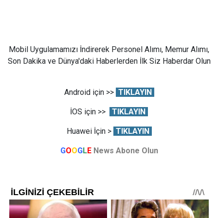
Mobil Uygulamamızı İndirerek Personel Alımı, Memur Alımı,
Son Dakika ve Dünya'daki Haberlerden İlk Siz Haberdar Olun
Android için >>
TIKLAYIN
İOS için >>
TIKLAYIN
Huawei İçin >
TIKLAYIN
G
O
O
G
L
E
News Abone Olun