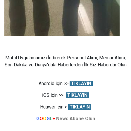
Mobil Uygulamamızı İndirerek Personel Alımı, Memur Alımı,
Son Dakika ve Dünya'daki Haberlerden İlk Siz Haberdar Olun
Android için >>
TIKLAYIN
İOS için >>
TIKLAYIN
Huawei İçin >
TIKLAYIN
G
O
O
G
L
E
News Abone Olun