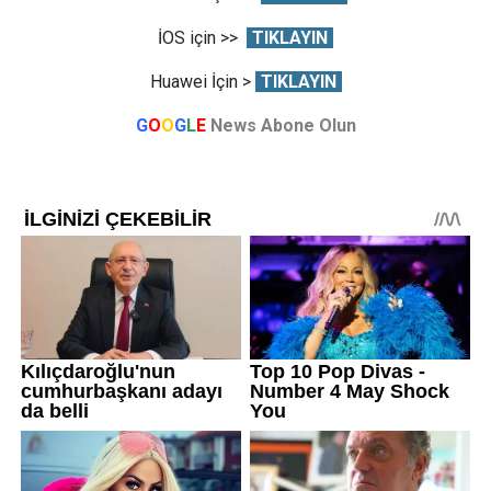
İOS için >>
TIKLAYIN
Huawei İçin >
TIKLAYIN
G
O
O
G
L
E
News Abone Olun