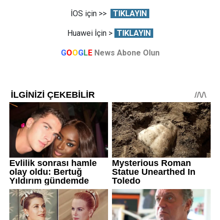
İOS için >>
TIKLAYIN
Huawei İçin >
TIKLAYIN
G
O
O
G
L
E
News Abone Olun