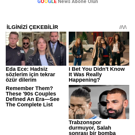
G
O
O
G
L
E
News Abone Olun