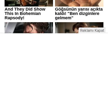
Reklamı Kapat
Kamu Bülteni © 2023
Anasayfa
Künye
İletişim
Gizlilik İlkeleri
Sitene Ekle