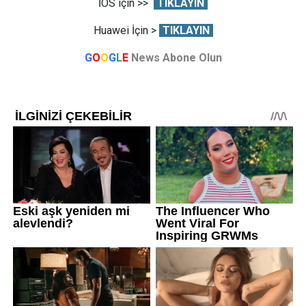
İOS için >>
TIKLAYIN
Huawei İçin >
TIKLAYIN
G
O
O
G
L
E
News Abone Olun