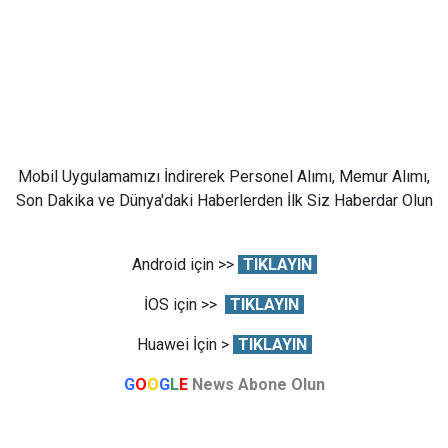
Mobil Uygulamamızı İndirerek Personel Alımı, Memur Alımı,
Son Dakika ve Dünya'daki Haberlerden İlk Siz Haberdar Olun
Android için >>
TIKLAYIN
İOS için >>
TIKLAYIN
Huawei İçin >
TIKLAYIN
G
O
O
G
L
E
News Abone Olun