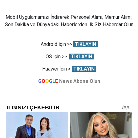
Mobil Uygulamamızı İndirerek Personel Alımı, Memur Alımı,
Son Dakika ve Dünya'daki Haberlerden İlk Siz Haberdar Olun
Android için >>
TIKLAYIN
İOS için >>
TIKLAYIN
Huawei İçin >
TIKLAYIN
G
O
O
G
L
E
News Abone Olun