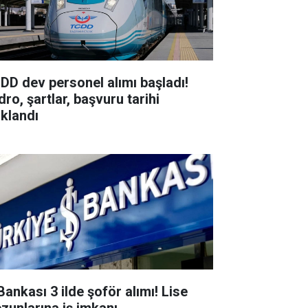
DD dev personel alımı başladı!
ro, şartlar, başvuru tarihi
ıklandı
Bankası 3 ilde şoför alımı! Lise
zunlarına iş imkanı