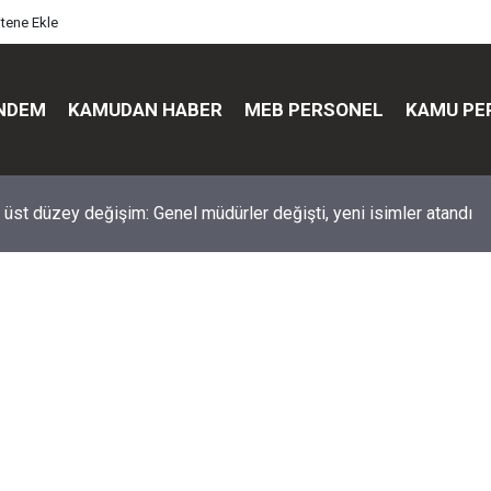
itene Ekle
NDEM
KAMUDAN HABER
MEB PERSONEL
KAMU PE
üst düzey değişim: Genel müdürler değişti, yeni isimler atandı