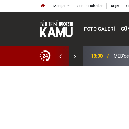
Manşetler
Günün Haberleri
Arşiv
S
FOTO GALERI
GÜ
ülte ve enstitüler kuruldu, bazıları kapatıldı
24
13:00
MEB’de 