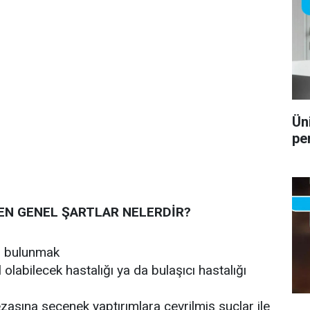
Ün
pe
EN GENEL ŞARTLAR NELERDİR?
ş bulunmak
labilecek hastalığı ya da bulaşıcı hastalığı
cezasına seçenek yaptırımlara çevrilmiş suçlar ile