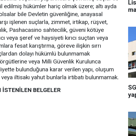
Li
il edilmiş hükümler hariç olmak üzere; altı ayda
ma
lsalar bile Devletin güvenliğine, anayasal
şı işlenen suçlarla, zimmet, irtikap, rüşvet,
ırıcılık, Pashacasino sahtecilik, güveni kötüye
rtıcı veya şeref ve haysiyeti kırıcı suçtan veya
mlara fesat karıştırma, göreve ilişkin sırrı
suçlardan dolayı hükümlü bulunmamak
rgütlerine veya Milli Güvenlik Kurulunca
aliyette bulunduğuna karar verilen yapı, oluşum
veya iltisakı yahut bunlarla irtibatı bulunmamak.
SG
 İSTENİLEN BELGELER
ya