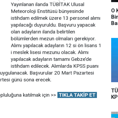
Yayınlanan ilanda TÜBİTAK Ulusal
O 
Meteoroloji Enstitüsü bünyesinde
Bi
istihdam edilmek üzere 13 personel alımı
Ba
yapılacağı duyuruldu. Başvuru yapacak
Ka
olan adayların ilanda belirtilen
bölümlerden mezun olmaları gerekiyor.
Alımı yapılacak adayların 12 si ön lisans 1
i meslek lisesi mezunu olacak. Alımı
yapılacak adayların tamamı Gebze’de
istihdam edilecek. Alımlarda KPSS puanı
a uygulanacak. Başvurular 20 Mart Pazartesi
artesi günü sona erecek.
TÜ
pluluğuna katılmak için >>
TIKLA TAKİP ET
KP