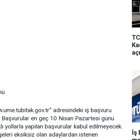
TC
Kad
aç
mü
.ume.tubitak.gov.tr’’ adresindeki iş başvuru
. Başvurular en geç 10 Nisan Pazartesi günü
lı yollarla yapılan başvurular kabul edilmeyecek.
İş 
eleri eksiksiz olan adaylardan istenen
me