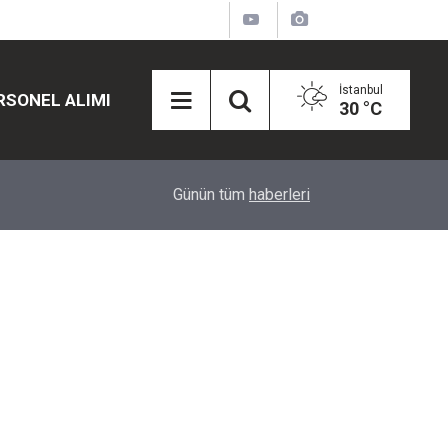
İstanbul
RSONEL ALIMI
30 °C
12:45
Eğiti Bir Sen'den Kadınlar İçin Olay Teklif: Çal
Günün tüm
haberleri