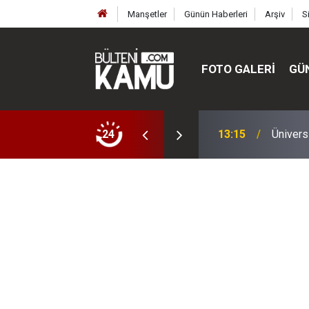
Manşetler
Günün Haberleri
Arşiv
S
FOTO GALERI
GÜ
ülte ve enstitüler kuruldu, bazıları kapatıldı
24
13:00
MEB’de 