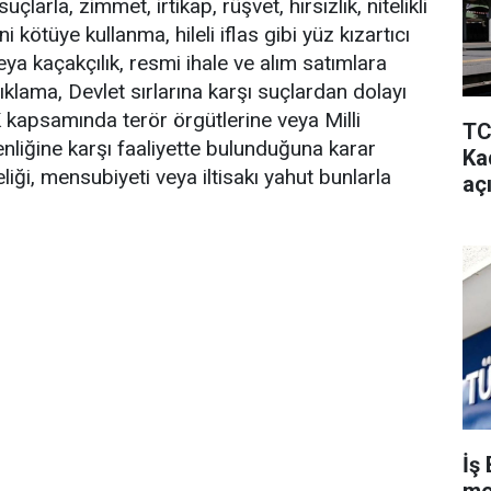
çlarla, zimmet, irtikap, rüşvet, hırsızlık, nitelikli
eni kötüye kullanma, hileli iflas gibi yüz kızartıcı
eya kaçakçılık, resmi ihale ve alım satımlara
çıklama, Devlet sırlarına karşı suçlardan dolayı
kapsamında terör örgütlerine veya Milli
TC
enliğine karşı faaliyette bulunduğuna karar
Kad
iği, mensubiyeti veya iltisakı yahut bunlarla
aç
İş 
me