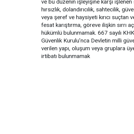
ve bu düzenin işleyişine karşı işlenen su
hırsızlık, dolandırıcılık, sahtecilik, güv
veya şeref ve haysiyeti kırıcı suçtan v
fesat karıştırma, göreve ilişkin sırrı a
hükümlü bulunmamak. 667 sayılı KHK 
Güvenlik Kurulu’nca Devletin milli güv
verilen yapı, oluşum veya gruplara üyel
irtibatı bulunmamak