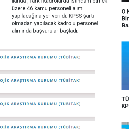
ilanda , farklı kadrolarda istihdam etmek
üzere 46 kamu personeli alımı
O 
yapılacağına yer verildi. KPSS şartı
Bi
olmadan yapılacak kadrolu personel
Ba
alımında başvurular başladı.
Ka
TÜ
KP