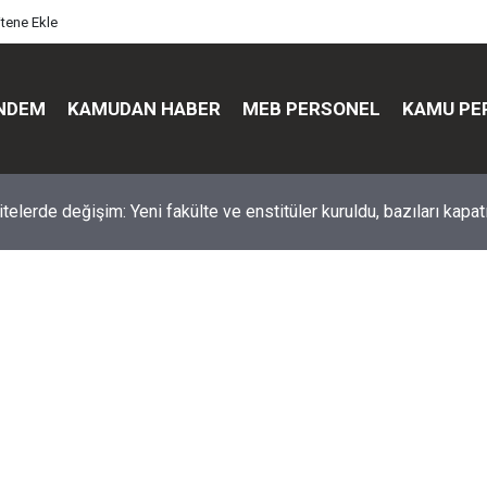
itene Ekle
NDEM
KAMUDAN HABER
MEB PERSONEL
KAMU PE
üst düzey değişim: Genel müdürler değişti, yeni isimler atandı