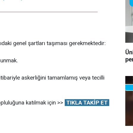
daki genel şartları taşıması gerekmektedir:
Ün
pe
lunmak.
itibariyle askerliğini tamamlamış veya tecilli
pluluğuna katılmak için >>
TIKLA TAKİP ET