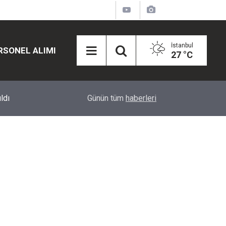
İstanbul
RSONEL ALIMI
27 °C
12:45
Eğiti Bir Sen'den Kadınlar İçin Olay Teklif: Çal
Günün tüm
haberleri