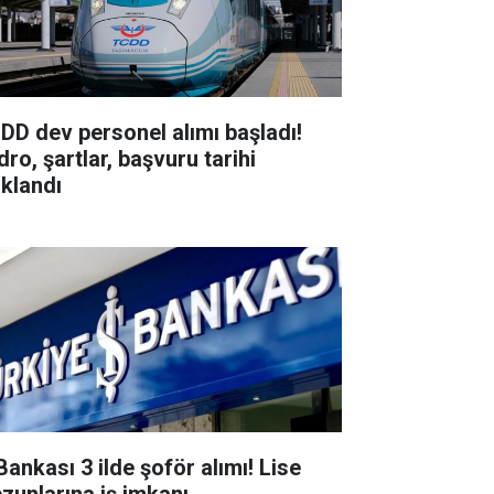
DD dev personel alımı başladı!
ro, şartlar, başvuru tarihi
ıklandı
Bankası 3 ilde şoför alımı! Lise
zunlarına iş imkanı