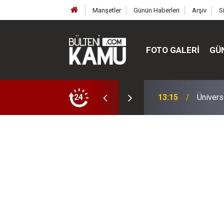
Manşetler
Günün Haberleri
Arşiv
S
FOTO GALERI
GÜ
ülte ve enstitüler kuruldu, bazıları kapatıldı
24
13:00
MEB’de 