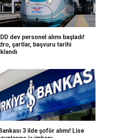
DD dev personel alımı başladı!
ro, şartlar, başvuru tarihi
ıklandı
Bankası 3 ilde şoför alımı! Lise
zunlarına iş imkanı