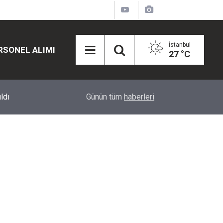
İstanbul
RSONEL ALIMI
27 °C
12:45
Eğiti Bir Sen'den Kadınlar İçin Olay Teklif: Çal
Günün tüm
haberleri