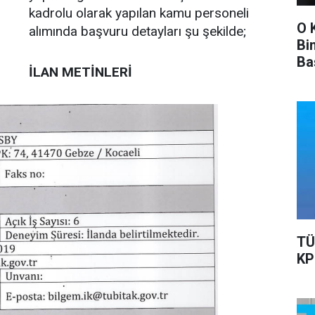
kadrolu olarak yapılan kamu personeli
O 
alımında başvuru detayları şu şekilde;
Bi
Ba
İLAN METİNLERİ
Ka
TÜ
KP