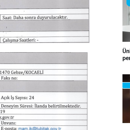
Ün
pe