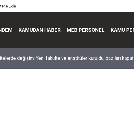
itene Ekle
NDEM
KAMUDAN HABER
MEB PERSONEL
KAMU PE
üst düzey değişim: Genel müdürler değişti, yeni isimler atandı