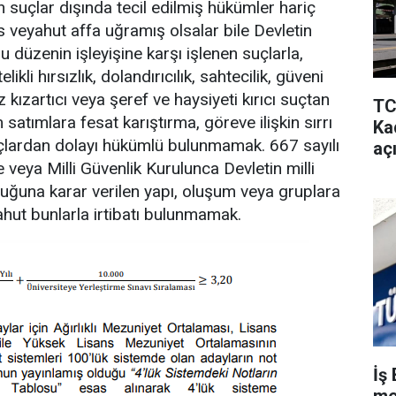
n suçlar dışında tecil edilmiş hükümler hariç
s veyahut affa uğramış olsalar bile Devletin
 düzenin işleyişine karşı işlenen suçlarla,
elikli hırsızlık, dolandırıcılık, sahtecilik, güveni
üz kızartıcı veya şeref ve haysiyeti kırıcı suçtan
TC
 satımlara fesat karıştırma, göreve ilişkin sırrı
Kad
suçlardan dolayı hükümlü bulunmamak. 667 sayılı
aç
veya Milli Güvenlik Kurulunca Devletin milli
duğuna karar verilen yapı, oluşum veya gruplara
yahut bunlarla irtibatı bulunmamak.
İş 
me