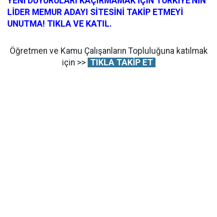
YENİ DUYURULARI KAÇIRMAMAK İÇİN TÜRKİYE'NİN
LİDER MEMUR ADAYI SİTESİNİ TAKİP ETMEYİ
UNUTMA! TIKLA VE KATIL.
Öğretmen ve Kamu Çalışanların Topluluğuna katılmak
için >>
TIKLA TAKİP ET