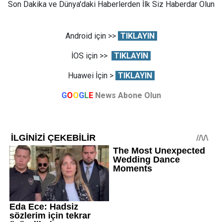
Son Dakika ve Dünya'daki Haberlerden İlk Siz Haberdar Olun
Android için >>
TIKLAYIN
İOS için >>
TIKLAYIN
Huawei İçin >
TIKLAYIN
G
O
O
G
L
E
News Abone Olun