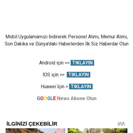
Mobil Uygulamamızı İndirerek Personel Alımı, Memur Alımı,
Son Dakika ve Dünya'daki Haberlerden İlk Siz Haberdar Olun
Android için >>
TIKLAYIN
İOS için >>
TIKLAYIN
Huawei İçin >
TIKLAYIN
G
O
O
G
L
E
News Abone Olun