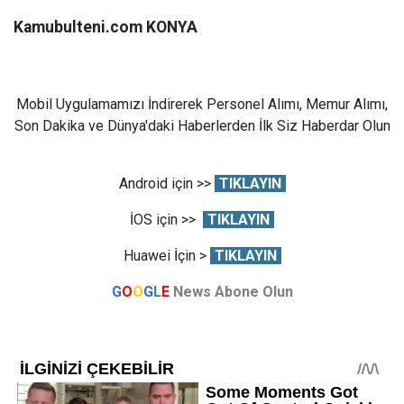
Kamubulteni.com KONYA
Mobil Uygulamamızı İndirerek Personel Alımı, Memur Alımı,
Son Dakika ve Dünya'daki Haberlerden İlk Siz Haberdar Olun
Android için >>
TIKLAYIN
İOS için >>
TIKLAYIN
Huawei İçin >
TIKLAYIN
G
O
O
G
L
E
News Abone Olun