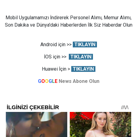
Mobil Uygulamamızı İndirerek Personel Alımı, Memur Alımı,
Son Dakika ve Dünya'daki Haberlerden İlk Siz Haberdar Olun
Android için >>
TIKLAYIN
İOS için >>
TIKLAYIN
Huawei İçin >
TIKLAYIN
G
O
O
G
L
E
News Abone Olun