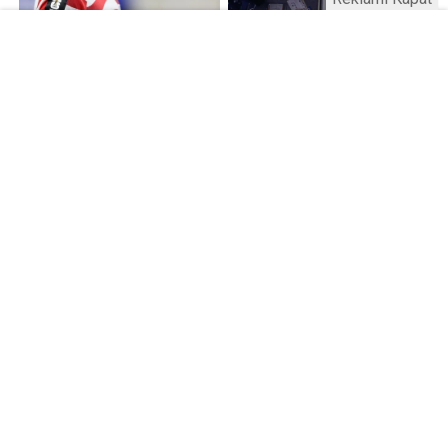
Kamu Bülteni © 2023
Anasayfa
Künye
İletişim
Gizlilik İlkeleri
Sitene Ekle
Haber Portalı Yazılımı