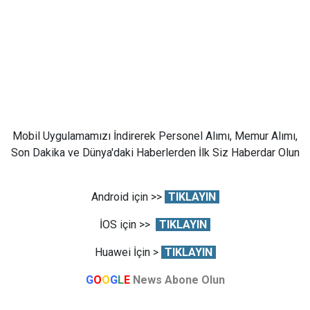
Mobil Uygulamamızı İndirerek Personel Alımı, Memur Alımı,
Son Dakika ve Dünya'daki Haberlerden İlk Siz Haberdar Olun
Android için >>
TIKLAYIN
İOS için >>
TIKLAYIN
Huawei İçin >
TIKLAYIN
G
O
O
G
L
E
News Abone Olun